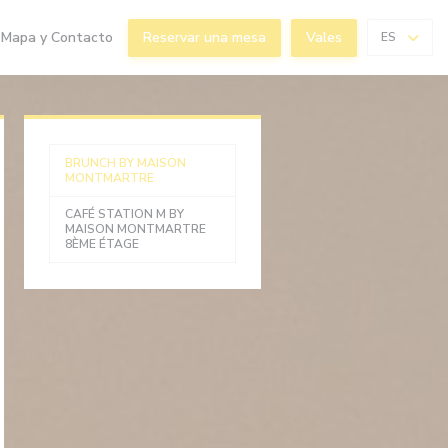
abre en una nueva ventana))
Mapa y Contacto
Reservar una mesa
Vales
ES
BRUNCH BY MAISON
MONTMARTRE
CAFÉ STATION M BY
MAISON MONTMARTRE
8ÈME ÉTAGE