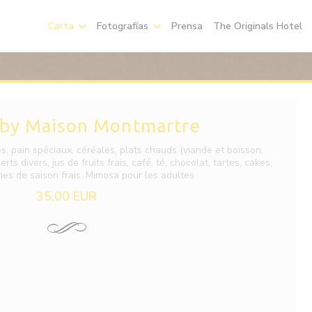
((
Carta
Fotografías
Prensa
The Originals Hotel
 by Maison Montmartre
es, pain spéciaux, céréales, plats chauds (viande et boisson,
rts divers, jus de fruits frais, café, té, chocolat, tartes, cakes,
umes de saison frais. Mimosa pour les adultes
35,00 EUR