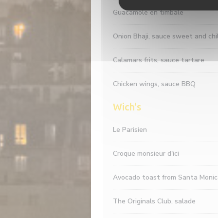
Guacamole en timbale
Onion Bhaji, sauce sweet and chil
Calamars frits, sauce tartare
Chicken wings, sauce BBQ
Wich's
Le Parisien
Croque monsieur d'ici
Avocado toast from Santa Monic
The Originals Club, salade