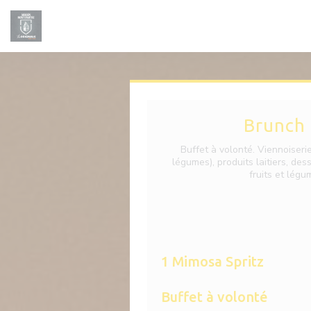
Personalización de sus opciones de cookies
Brunch
Buffet à volonté. Viennoiseri
légumes), produits laitiers, desse
fruits et lég
1 Mimosa Spritz
Buffet à volonté