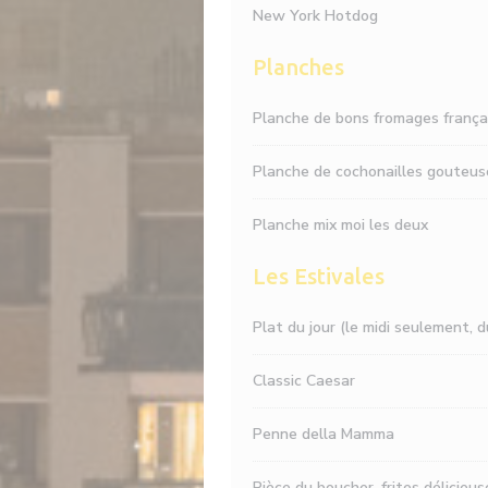
New York Hotdog
Planches
Planche de bons fromages frança
Planche de cochonailles gouteus
Planche mix moi les deux
Les Estivales
Plat du jour (le midi seulement, d
Classic Caesar
Penne della Mamma
Pièce du boucher, frites délicieus