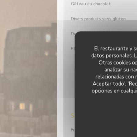
Gâteau au chocolat
Divers produits sans gluten
Dessert du jour
El restaurante y su
BBQ des Estivales
datos personales. L
Otras cookies op
analizar su na
Café Station 
relacionadas con 
'Aceptar todo', 'Re
opciones en cualqui
Street View
Frites délicieuses