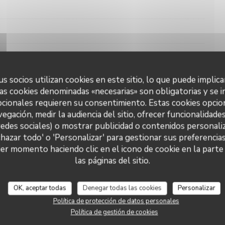
s socios utilizan cookies en este sitio, lo que puede implica
as cookies denominadas «necesarias» son obligatorias y se i
cionales requieren su consentimiento. Estas cookies opcio
vegación, medir la audiencia del sitio, ofrecer funcionalidade
M by Maison Montmartre 8ème
redes sociales) o mostrar publicidad o contenidos personaliz
chazar todo' o 'Personalizar' para gestionar sus preferencia
étage
er momento haciendo clic en el icono de cookie en la parte i
las páginas del sitio.
OK, aceptar todas
Denegar todas las cookies
Personalizar
Política de protección de datos personales
Política de gestión de cookies
7,00 EUR