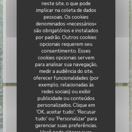
neste site, o que pode
Da suite familiar aos quartos não tão
implicar na coleta de dados
standard, um estilo requintado que combina
linhas modernas e conectividade total.
pessoais. Os cookies
BEBER, COMER, PARTICIPAR DE NOSSOS
denominados «necessários»
EVENTOS
são obrigatórios e instalados
Bar Rooftop da Maison Montmartre
por padrão. Outros cookies
Para um jogo de petanca "empoleirado", uma
opcionais requerem seu
opção de coquetel 360 graus.Cozinha M, o
consentimento. Esses
prazer das papilas gustativas e dos alunos
segundo MM
cookies opcionais servem
Bistrô de bairro para comer o que M
para analisar sua navegação,
medir a audiência do site,
oferecer funcionalidades (por
exemplo, relacionadas às
redes sociais) ou exibir
Informações gerais
publicidade ou conteúdos
personalizados. Clique em
Culinária
'OK, aceitar tudo', 'Recusar
Caseiro, produtos frescos
tudo' ou 'Personalizar' para
gerenciar suas preferências.
Tipo de empresa