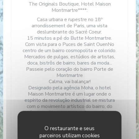
The Originals Boutique, Hotel Maison
Montmartre****:
Casa urbana e rupestre no 18º
arrondissement de Paris, uma vista
deslumbrante do Sacré Coeur.
15 minutos a pé do Butte Montmartre.
Com vista para o Puces de Saint OuenNo
centro de um bairro cosmopolita e colorido.
Mercados de pulgas, estúdios de artistas,
doca, bistrôs de bairro, bares da moda...
Passeie pelo coração do bairro Porte de
Montmartre
Calma, vai balançar!
Designado pela agência Moha, o hotel
Maison Montmartre é um lugar onde o
espírito da revolução industrial se mistura
com o movimento artístico do bairro; do
térreo ao 8º andar, ilustrações, grafites,
decoração vintage ou objetos de todo tipo
cruzarão seu caminho.
O restaurante e seus
Urbano, rock, um pouco rebelde
parceiros utilizam cookies
Bem-vindo ao hotel Maison Montmartre.