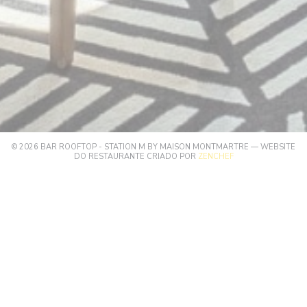
© 2026 BAR ROOFTOP - STATION M BY MAISON MONTMARTRE — WEBSITE
((ABRE NUMA NOVA 
DO RESTAURANTE CRIADO POR
ZENCHEF
((ABRE NUMA NOVA JANELA))
AVISO LEGAL
((ABRE NUMA NOVA JANELA)
TERMOS DE UTILIZAÇÃO
((ABRE NUMA NOV
POLÍTICA DE PROTEÇÃO DE DADOS PESSOAIS
((ABRE NUMA NOVA JANELA))
POLÍTICA DE COOKIES
((ABRE NUMA NOVA JANELA))
ACESSIBILIDADE