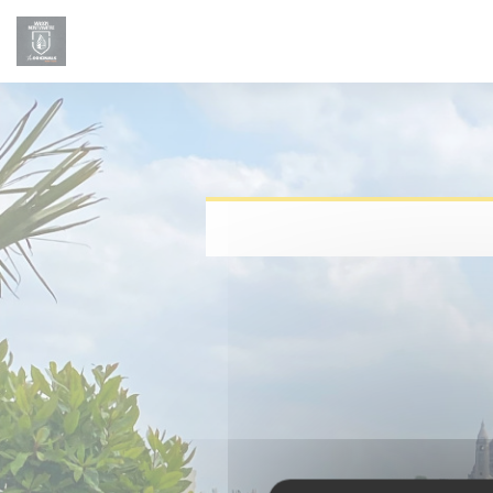
Πίνακας διαχείρισης "Μπισκότων" (Cookies)