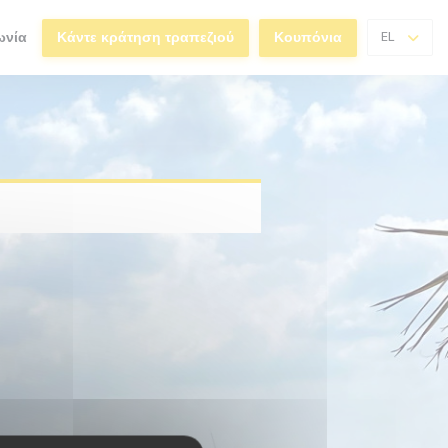
ωνία
Κάντε κράτηση τραπεζιού
Κουπόνια
EL
θυρο))