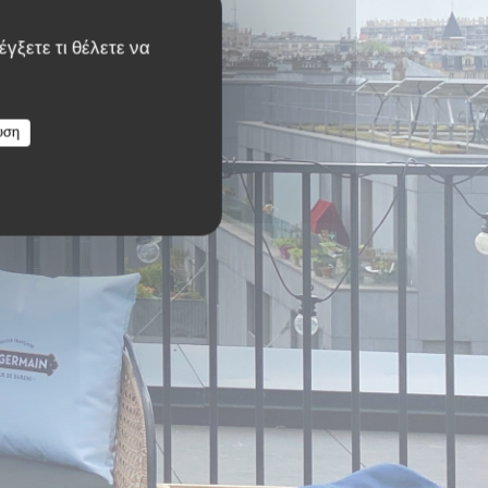
γξετε τι θέλετε να
υση